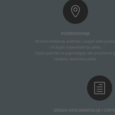

POSREDOVANJE
Stručno mišljenje, podrška i savjeti kako proda
i ili kupiti najkvalitetniju jahtu.
Cijela podrška za papirologiju oko procedure 
romjene vlasništva jahte.
h
IZRADA DOKUMENTACIJE I CERTI