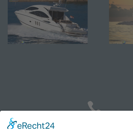

PHONE