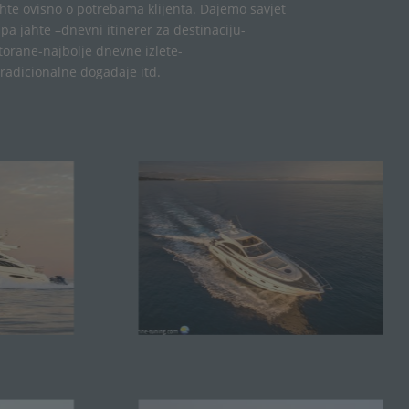
ahte
ovisno
o
potrebama
klijenta
.
Dajemo
savjet
ipa
jahte
–
dnevni
itinerer
za
destinaciju-
torane-najbolje
dnevne
izlete
-
tradicionalne
događaje
itd.