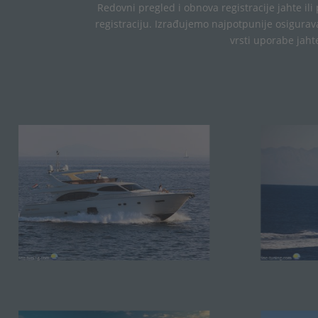
Redovni
pregled
i
obnova
registracije
jahte
ili
registraciju
.
Izrađujemo
najpotpunije
osigurav
vrsti
uporabe
jaht