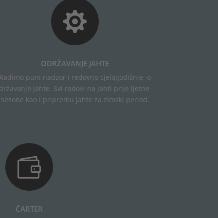

ODRŽAVANJE JAHTE
Radimo
puni
nadzor
i
redovno
cjelogodišnje
o
državanje
jahte
.
Svi
radovi
na
jahti
prije
ljetne
sezone
kao
i
pripremu
jahte
za
zimski
period
.

ČARTER