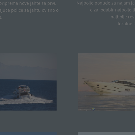
Najbolje
ponude
za
najam
j
priprema
nove
jahte
za
prvu
e
za
odabir
najbolje
t
ajuće
police
za
jahtu
ovisno
o
najbolje
res
e
.
lokalne