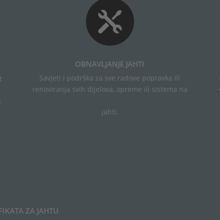

OBNAVLJANJE JAHTI
Savjeti i podrška za sve radove popravka ili
t
renoviranja svih dijelova, opreme ili sistema na
p
jahti.
FIKATA ZA JAHTU