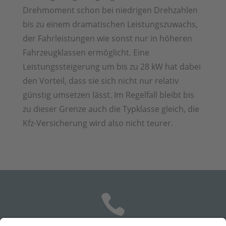
Drehmoment schon bei niedrigen Drehzahlen
bis zu einem dramatischen Leistungszuwachs,
der Fahrleistungen wie sonst nur in höheren
Fahrzeugklassen ermöglicht. Eine
Leistungssteigerung um bis zu 28 kW hat dabei
den Vorteil, dass sie sich nicht nur relativ
günstig umsetzen lässt. Im Regelfall bleibt bis
zu dieser Grenze auch die Typklasse gleich, die
Kfz-Versicherung wird also nicht teurer.
