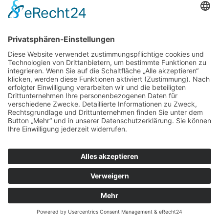
PHONE
+385 91 5059 548

EMAIL
info@popovac-performance.com
STARTSEITE
YACHT-MANAGEMENT
ÖKO-TUNING
MOTOROPTIMIERUNG
ENTWICKLUNG
DATENSCHUTZ
IMPRESSUM
© POPOVAC PERFORMANCE | REALISIERUNG:
HOMEPAGE SCHMIEDE